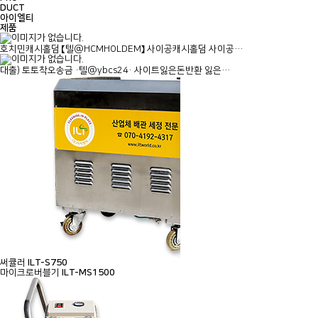
DUCT
아이엘티
제품
호치민캐시홀덤 【텔@HCMHOLDEM】 사이공캐시홀덤 사이공…
대출) 토토착오송금 ·텔@ybcs24· 사이트잃은돈반환 잃은…
써큘러
ILT-S750
마이크로버블기
ILT-MS1500