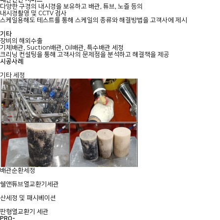
다양한 구경의 내시경을 보유하고 배관, 튜브, 노즐 등의
내시경촬영 및 CCTV 검사
스케일용해도 테스트를 통해 스케일의 종류와 해결방법을 고객사에 제시
기타
장비의 해외수출
기체배관, Suction배관, Oil배관, 특수배관 세정
크리닝 컨설팅을 통해 고객사의 문제점을 분석하고 해결책을 제공
시공사례
기타 세정
배관순환세정
쉘앤튜브열교환기세관
산세정 및 패시베이션
판형열교환기 세관
PRO-